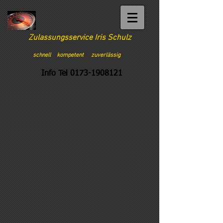
Zulassungsservice Iris Schulz
schnell kompetent zuverlässig
Info Tel
0173-1908121