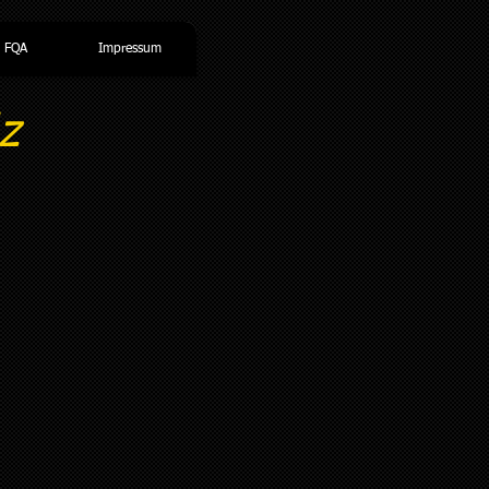
FQA
Impressum
z