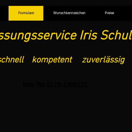
Formulare
Wunschkennzeichen
Preise
ssungsservice Iris Schul
schnell kompetent zuverlässig
Info Tel 0173-1908121