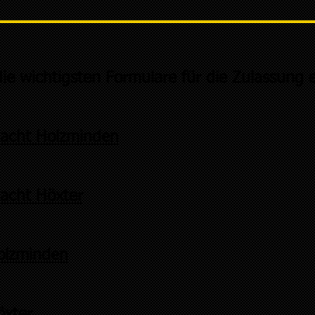
die wichtigsten Formulare für die Zulassung 
macht Holzminden
acht Höxter
olzminden
xter