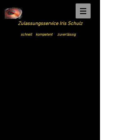
Zulassungsservice Iris Schulz
schnell kompetent zuverlässig
Info Tel
0173-1908121